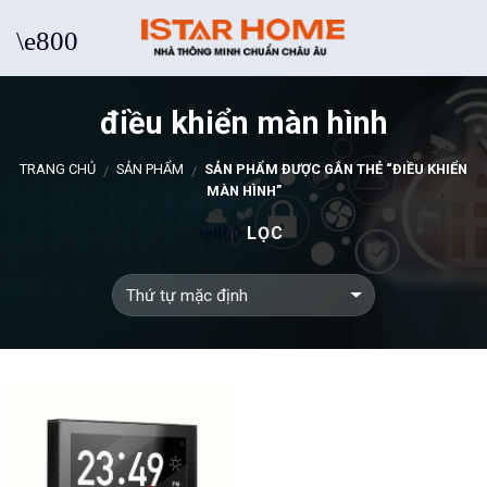
Skip
to
content
điều khiển màn hình
TRANG CHỦ
SẢN PHẨM
SẢN PHẨM ĐƯỢC GẮN THẺ “ĐIỀU KHIỂN
/
/
MÀN HÌNH”
LỌC