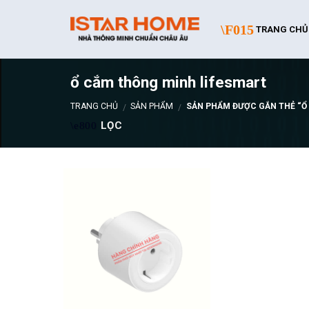
Skip
to
TRANG CHỦ
content
ổ cắm thông minh lifesmart
TRANG CHỦ
SẢN PHẨM
SẢN PHẨM ĐƯỢC GẮN THẺ “Ổ
/
/
LỌC