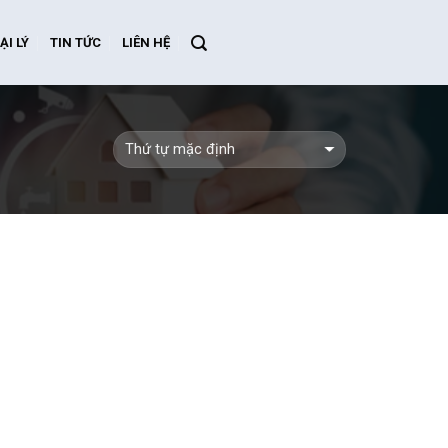
ẠI LÝ
TIN TỨC
LIÊN HỆ