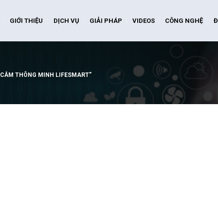
GIỚI THIỆU
DỊCH VỤ
GIẢI PHÁP
VIDEOS
CÔNG NGHỆ
Đ
 CẮM THÔNG MINH LIFESMART”