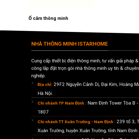
Ổ cắm thông minh
NHÀ THÔNG MINH ISTARHOME
Cung cấp thiết bị điện thông minh, tư vấn giải pháp & 
công lắp đặt trọn gói nhà thông minh uy tín & chuyên
nghiệp.
29F2 Nguyễn Cảnh Dị, Đại Kim, Hoàng Ma
Địa chỉ:
Hà Nội..
Nam Định Tower Tòa B -
Chi nhánh TP Nam Định :
1807
239 tổ 3, T
Chi nhánh TT Xuân Trường - Nam Định :
Xuân Trường, huyện Xuân Trường, tỉnh Nam Định