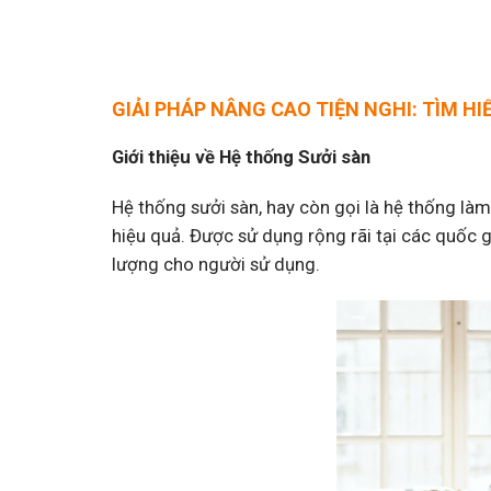
GIẢI PHÁP NÂNG CAO TIỆN NGHI: TÌM HI
Giới thiệu về Hệ thống Sưởi sàn
Hệ thống sưởi sàn, hay còn gọi là hệ thống làm
hiệu quả. Được sử dụng rộng rãi tại các quốc g
lượng cho người sử dụng.