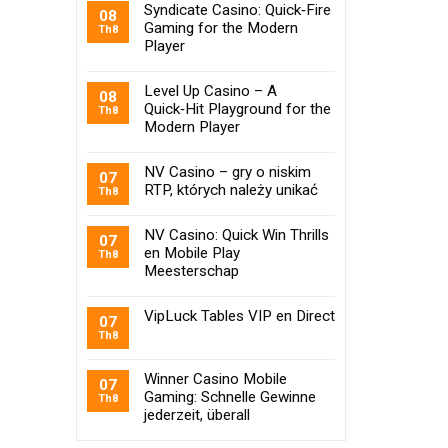
Syndicate Casino: Quick‑Fire
08
Gaming for the Modern
Th8
Player
Level Up Casino – A
08
Quick‑Hit Playground for the
Th8
Modern Player
NV Casino – gry o niskim
07
RTP, których należy unikać
Th8
NV Casino: Quick Win Thrills
07
en Mobile Play
Th8
Meesterschap
VipLuck Tables VIP en Direct
07
Th8
Winner Casino Mobile
07
Gaming: Schnelle Gewinne
Th8
jederzeit, überall