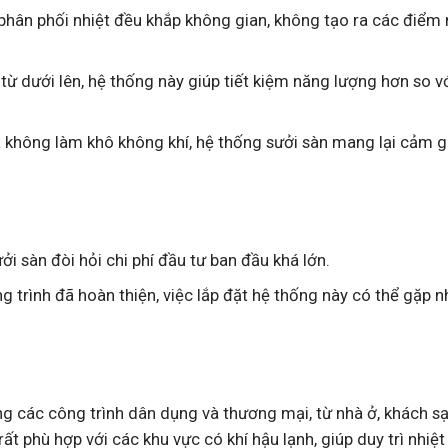
 phân phối nhiệt đều khắp không gian, không tạo ra các điểm
 từ dưới lên, hệ thống này giúp tiết kiệm năng lượng hơn so v
 không làm khô không khí, hệ thống sưởi sàn mang lại cảm g
ưởi sàn đòi hỏi chi phí đầu tư ban đầu khá lớn.
ng trình đã hoàn thiện, việc lắp đặt hệ thống này có thể gặp n
g các công trình dân dụng và thương mại, từ nhà ở, khách s
ất phù hợp với các khu vực có khí hậu lạnh, giúp duy trì nhiệt