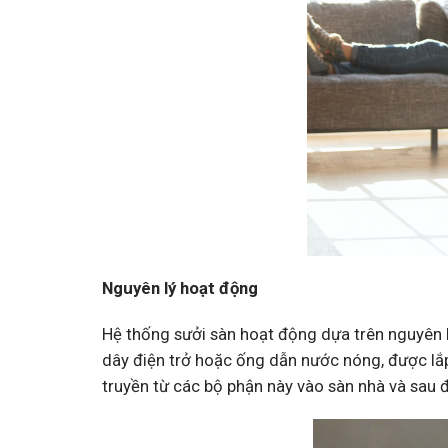
Nguyên lý hoạt động
Hệ thống sưởi sàn hoạt động dựa trên nguyên l
dây điện trở hoặc ống dẫn nước nóng, được lắp
truyền từ các bộ phận này vào sàn nhà và sau đ