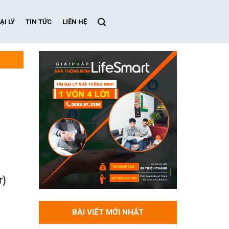
ẠI LÝ
TIN TỨC
LIÊN HỆ
BÀI VIẾT MỚI NHẤT