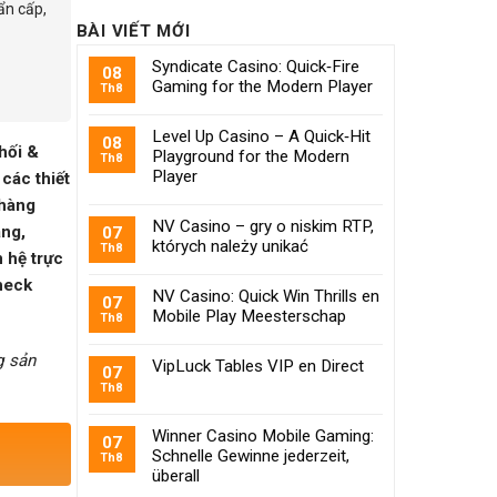
ẩn cấp,
BÀI VIẾT MỚI
Syndicate Casino: Quick‑Fire
08
Gaming for the Modern Player
Th8
Level Up Casino – A Quick‑Hit
08
hối &
Playground for the Modern
Th8
Player
các thiết
 hàng
NV Casino – gry o niskim RTP,
àng,
07
których należy unikać
Th8
n hệ trực
heck
NV Casino: Quick Win Thrills en
07
Mobile Play Meesterschap
Th8
g sản
VipLuck Tables VIP en Direct
07
Th8
Winner Casino Mobile Gaming:
07
Schnelle Gewinne jederzeit,
Th8
überall