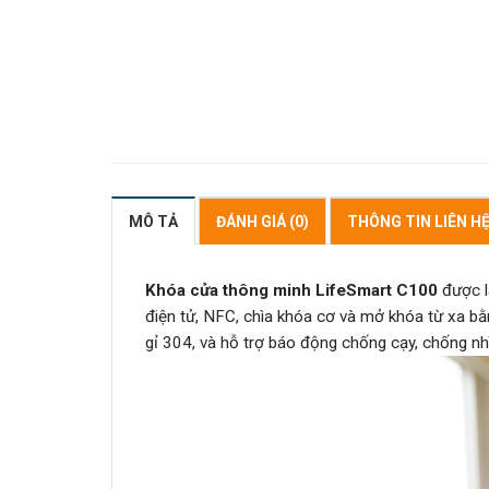
MÔ TẢ
ĐÁNH GIÁ (0)
THÔNG TIN LIÊN H
Khóa cửa thông minh LifeSmart C100
được l
điện tử, NFC, chìa khóa cơ và mở khóa từ xa b
gỉ 304, và hỗ trợ báo động chống cạy, chống 