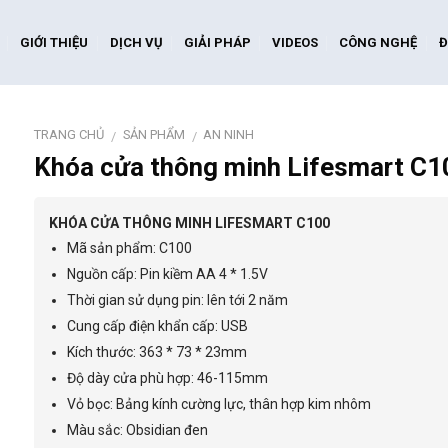
GIỚI THIỆU
DỊCH VỤ
GIẢI PHÁP
VIDEOS
CÔNG NGHỆ
Đ
TRANG CHỦ
SẢN PHẨM
AN NINH
/
/
Khóa cửa thông minh Lifesmart C1
KHÓA CỬA THÔNG MINH LIFESMART C100
Mã sản phẩm: C100
Nguồn cấp: Pin kiềm AA 4 * 1.5V
Thời gian sử dụng pin: lên tới 2 năm
Cung cấp điện khẩn cấp: USB
Kích thước: 363 * 73 * 23mm
Độ dày cửa phù hợp: 46-115mm
Vỏ bọc: Bảng kính cường lực, thân hợp kim nhôm
Màu sắc: Obsidian đen