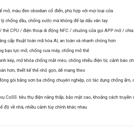
để mở, màu đen obsidian cổ điển, phù hợp với mọi loại cửa
lý chống dầu, chống xước mà không để lại dấu vân tay
/ thẻ CPU / điện thoại di động NFC / chuông cửa gọi APP mở / chìa
nâng cấp thuật toán mã hóa AI, an toàn và nhanh chóng hơn
ống bạo lực mở, chống cưa máy, chống mở thẻ
nh kép, mở khóa chống mắt mèo, chống nhiễu điện từ, cảnh báo chốn
oàn hơn, thiết kế thẻ nhỏ gọn, dễ mang theo
ng gói bằng sơn ba chống chuyên nghiệp, có tác dụng chống ẩm, ch
vụ CoSS: tiêu thụ điện năng thấp, bảo mật cao, khoảng cách truyền 
hế độ về nhà, nhiều cảnh tùy chỉnh khác nhau