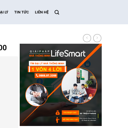
ẠI LÝ
TIN TỨC
LIÊN HỆ
00