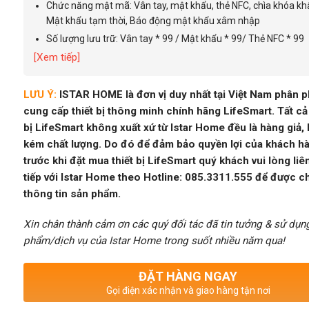
Chức năng mật mã: Vân tay, mật khẩu, thẻ NFC, chìa khóa kh
Mật khẩu tạm thời, Báo động mật khẩu xâm nhập
Số lượng lưu trữ: Vân tay * 99 / Mật khẩu * 99/ Thẻ NFC * 99
[Xem tiếp]
LƯU Ý:
ISTAR HOME là đơn vị duy nhất tại Việt Nam phân p
cung cấp thiết bị thông minh chính hãng LifeSmart. Tất cả 
bị LifeSmart không xuất xứ từ Istar Home đều là hàng giả,
kém chất lượng. Do đó để đảm bảo quyền lợi của khách h
trước khi đặt mua thiết bị LifeSmart quý khách vui lòng liê
tiếp với Istar Home theo Hotline: 085.3311.555 để được c
thông tin sản phẩm.
Xin chân thành cảm ơn các quý đối tác đã tin tưởng & sử dụn
phẩm/dịch vụ của Istar Home trong suốt nhiều năm qua!
ĐẶT HÀNG NGAY
Gọi điện xác nhận và giao hàng tận nơi