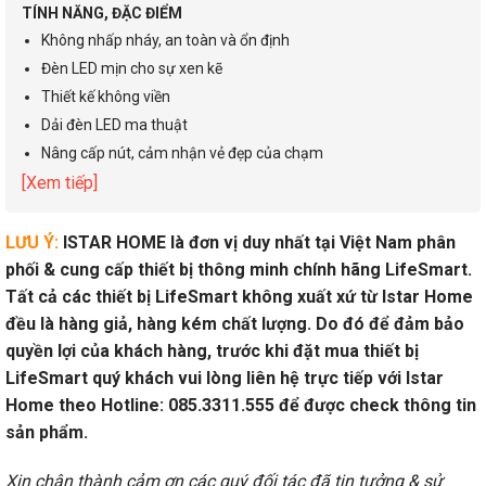
TÍNH NĂNG, ĐẶC ĐIỂM
Không nhấp nháy, an toàn và ổn định
Đèn LED mịn cho sự xen kẽ
Thiết kế không viền
Dải đèn LED ma thuật
Nâng cấp nút, cảm nhận vẻ đẹp của chạm
[Xem tiếp]
LƯU Ý:
ISTAR HOME là đơn vị duy nhất tại Việt Nam phân
phối & cung cấp thiết bị thông minh chính hãng LifeSmart.
Tất cả các thiết bị LifeSmart không xuất xứ từ Istar Home
đều là hàng giả, hàng kém chất lượng. Do đó để đảm bảo
quyền lợi của khách hàng, trước khi đặt mua thiết bị
LifeSmart quý khách vui lòng liên hệ trực tiếp với Istar
Home theo Hotline: 085.3311.555 để được check thông tin
sản phẩm.
Xin chân thành cảm ơn các quý đối tác đã tin tưởng & sử