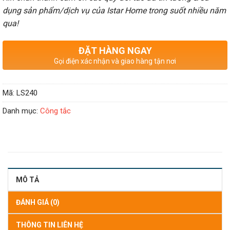
dụng sản phẩm/dịch vụ của Istar Home trong suốt nhiều năm
qua!
ĐẶT HÀNG NGAY
Gọi điện xác nhận và giao hàng tận nơi
Mã:
LS240
Danh mục:
Công tắc
MÔ TẢ
ĐÁNH GIÁ (0)
THÔNG TIN LIÊN HỆ