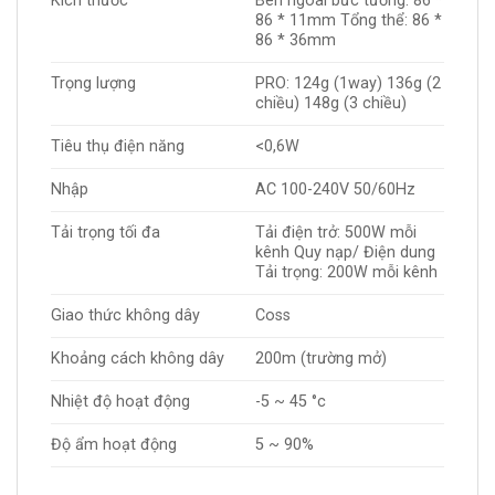
Kích thước
Bên ngoài bức tường: 86 *
86 * 11mm Tổng thể: 86 *
86 * 36mm
Trọng lượng
PRO: 124g (1way) 136g (2
chiều) 148g (3 chiều)
Tiêu thụ điện năng
<0,6W
Nhập
AC 100-240V 50/60Hz
Tải trọng tối đa
Tải điện trở: 500W mỗi
kênh Quy nạp/ Điện dung
Tải trọng: 200W mỗi kênh
Giao thức không dây
Coss
Khoảng cách không dây
200m (trường mở)
Nhiệt độ hoạt động
-5 ~ 45 °c
Độ ẩm hoạt động
5 ~ 90%