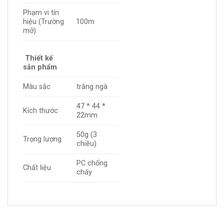
Phạm vi tín
hiệu (Trường
100m
mở)
Thiết kế
sản phẩm
Màu sắc
trắng ngà
47 * 44 *
Kích thước
22mm
50g (3
Trọng lượng
chiều)
PC chống
Chất liệu
cháy