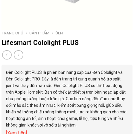
TRANG CHỦ
SẢN PHẨM
ĐÈN
/
/
Lifesmart Cololight PLUS
Đèn Cololight PLUS là phiên bản nâng cấp của Đèn Cololight và
Đèn Cololight PRO. Đây là đèn trang trí xung quanh hỗ trợ split
joint và thay đổi màu sắc. Đèn Cololight PLUS có thể hoạt động
trên Apple HomeKit. Bạn có thể đặt thiết bị trên bàn hoặc lắp đặt
như phông tường hoặc trần giả. Các tính năng độc đáo như thay
đổi màu sắc theo âm nhạc, kiểm soát bằng giọng nói, giúp điều
khiển hệ thống chiếu sáng thông minh, tạo ra không gian cho các
hoạt động ăn tối, sinh hoạt, chơi game, lễ hội, tiệc tùng và nhiều
không gian khác với vô số trải nghiệm.
[Xem tiếp]