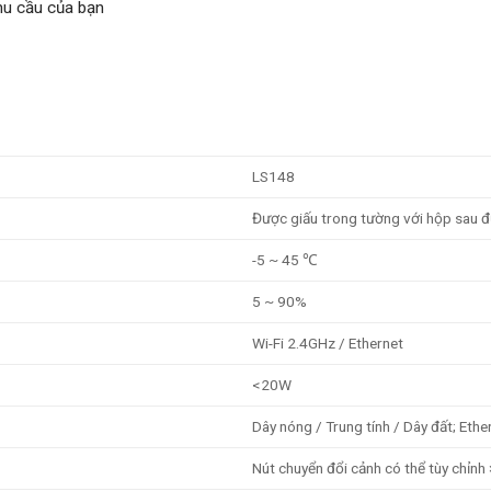
hu cầu của bạn
LS148
Được giấu trong tường với hộp sau đ
-5 ~ 45 ℃
5 ~ 90%
Wi-Fi 2.4GHz / Ethernet
<20W
Dây nóng / Trung tính / Dây đất; Eth
Nút chuyển đổi cảnh có thể tùy chỉnh