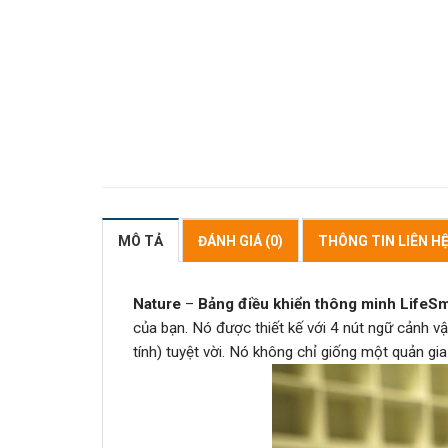
MÔ TẢ
ĐÁNH GIÁ (0)
THÔNG TIN LIÊN H
Nature
–
Bảng điều khiển thông minh LifeSm
của bạn. Nó được thiết kế với 4 nút ngữ cảnh v
tính) tuyệt vời. Nó không chỉ giống một quản gi