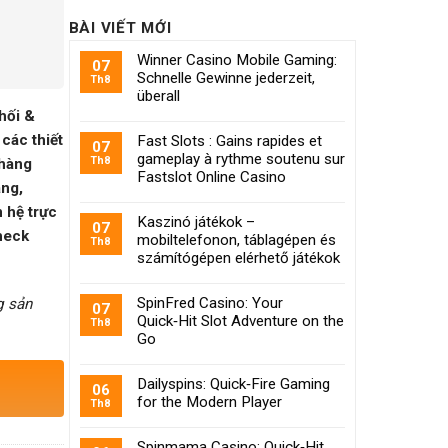
BÀI VIẾT MỚI
Winner Casino Mobile Gaming:
07
Schnelle Gewinne jederzeit,
Th8
überall
hối &
các thiết
Fast Slots : Gains rapides et
07
gameplay à rythme soutenu sur
Th8
 hàng
Fastslot Online Casino
àng,
n hệ trực
Kaszinó játékok –
07
heck
mobiltelefonon, táblagépen és
Th8
számítógépen elérhető játékok
SpinFred Casino: Your
g sản
07
Quick‑Hit Slot Adventure on the
Th8
Go
Dailyspins: Quick‑Fire Gaming
06
for the Modern Player
Th8
Spinmama Casino: Quick‑Hit