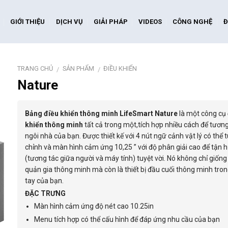
GIỚI THIỆU
DỊCH VỤ
GIẢI PHÁP
VIDEOS
CÔNG NGHỆ
Đ
TRANG CHỦ
SẢN PHẨM
ĐIỀU KHIỂN
/
/
Nature
Bảng điều khiển thông minh LifeSmart Nature
là một công cụ
khiển thông minh
tất cả trong một,tích hợp nhiều cách để tương
ngôi nhà của bạn. Được thiết kế với 4 nút ngữ cảnh vật lý có thể 
chỉnh và màn hình cảm ứng 10,25 ” với độ phân giải cao để tận 
(tương tác giữa người và máy tính) tuyệt vời. Nó không chỉ giốn
quản gia thông minh mà còn là thiết bị đầu cuối thông minh tro
tay của bạn.
ĐẶC TRƯNG
Màn hình cảm ứng độ nét cao 10.25in
Menu tích hợp có thể cấu hình để đáp ứng nhu cầu của bạn