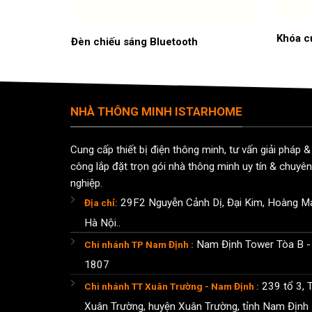
MINS
Khóa c
Đèn chiếu sáng Bluetooth
NHÀ THÔNG MINH ISTARHOME
Cung cấp thiết bị điện thông minh, tư vấn giải pháp & 
công lắp đặt trọn gói nhà thông minh uy tín & chuyên
nghiệp.
29F2 Nguyễn Cảnh Dị, Đại Kim, Hoàng Ma
Địa chỉ:
Hà Nội..
Nam Định Tower Tòa B -
Chi nhánh TP Nam Định :
1807
239 tổ 3, T
Chi nhánh TT Xuân Trường - Nam Định :
Xuân Trường, huyện Xuân Trường, tỉnh Nam Định