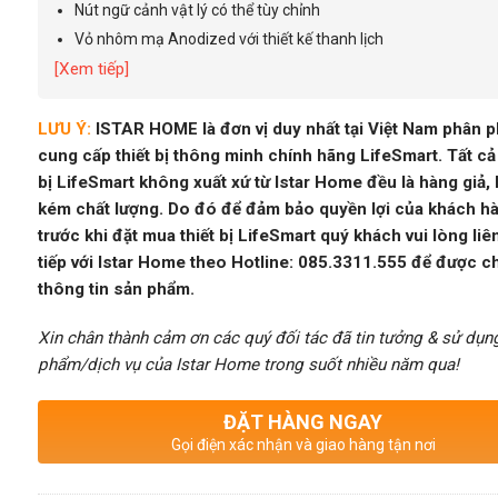
Nút ngữ cảnh vật lý có thể tùy chỉnh
Vỏ nhôm mạ Anodized với thiết kế thanh lịch
[Xem tiếp]
LƯU Ý:
ISTAR HOME là đơn vị duy nhất tại Việt Nam phân p
cung cấp thiết bị thông minh chính hãng LifeSmart. Tất cả 
bị LifeSmart không xuất xứ từ Istar Home đều là hàng giả,
kém chất lượng. Do đó để đảm bảo quyền lợi của khách h
trước khi đặt mua thiết bị LifeSmart quý khách vui lòng liê
tiếp với Istar Home theo Hotline: 085.3311.555 để được c
thông tin sản phẩm.
Xin chân thành cảm ơn các quý đối tác đã tin tưởng & sử dụn
phẩm/dịch vụ của Istar Home trong suốt nhiều năm qua!
ĐẶT HÀNG NGAY
Gọi điện xác nhận và giao hàng tận nơi