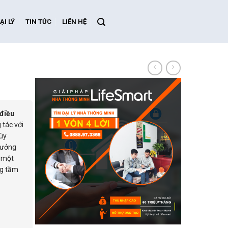
ẠI LÝ
TIN TỨC
LIÊN HỆ
điều
 tác với
tùy
hưởng
g một
ng tầm