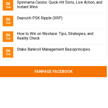
Spinmama Casino: Quick‑Hit Slots, Live Action, and
06
Instant Wins
Th8
Depoziti PSK Ripple (XRP)
06
Th8
How to Win on Westace: Tips, Strategies, and
06
Reality Check
Th8
Stake Bankroll Management Basisprincipes
06
Th8
FANPAGE FACEBOOK