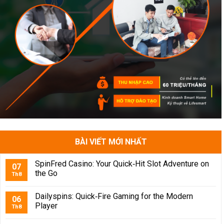
BÀI VIẾT MỚI NHẤT
SpinFred Casino: Your Quick‑Hit Slot Adventure on
07
the Go
Th8
Dailyspins: Quick‑Fire Gaming for the Modern
06
Player
Th8