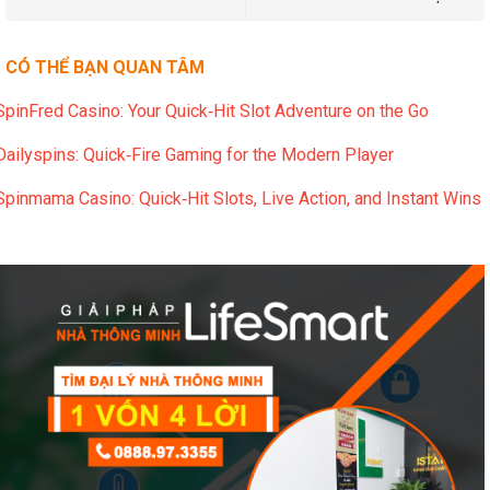
CÓ THỂ BẠN QUAN TÂM
SpinFred Casino: Your Quick‑Hit Slot Adventure on the Go
Dailyspins: Quick‑Fire Gaming for the Modern Player
Spinmama Casino: Quick‑Hit Slots, Live Action, and Instant Wins