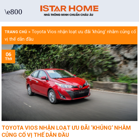
Skip
to
content
»
Toyota Vios nhận loạt ưu đãi ‘khủng’ nhằm củng cố
TRANG CHỦ
vị thế dẫn đầu
06
Th9
TOYOTA VIOS NHẬN LOẠT ƯU ĐÃI ‘KHỦNG’ NHẰM
CỦNG CỐ VỊ THẾ DẪN ĐẦU